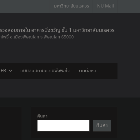
มหาวิทยาลัยนเรศวร
NU Mail
วจสอบภายใน อาคารมิ่งขวัญ ชั้น 1 มหาวิทยาลัยนเรศวร
ท่าโพธิ์ อ.เมืองพิษณุโลก จ.พิษณุโลก 65000
/FB
แบบสอบถามความพึงพอใจ
ติดต่อเรา
ค้นหา
ค้นหา