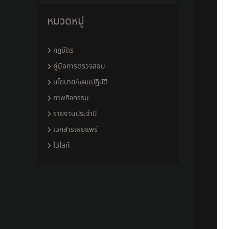
หมวดหมู่
กฎบัตร
คู่มือการตรวจสอบ
นโยบาย/แผนปฏิบัติ
ภาพกิจกรรม
รายงานประจำปี
เอกสารเผยแพร่
ไฮไลท์