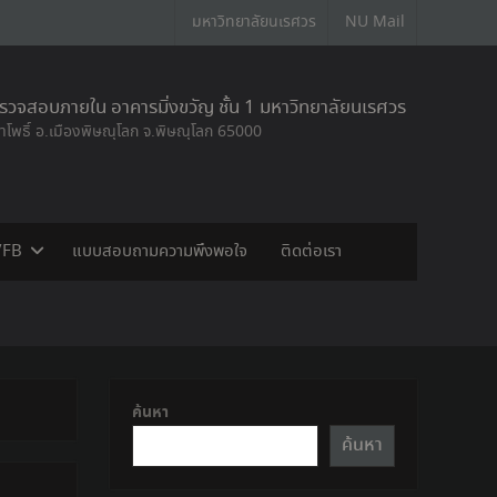
มหาวิทยาลัยนเรศวร
NU Mail
วจสอบภายใน อาคารมิ่งขวัญ ชั้น 1 มหาวิทยาลัยนเรศวร
ท่าโพธิ์ อ.เมืองพิษณุโลก จ.พิษณุโลก 65000
/FB
แบบสอบถามความพึงพอใจ
ติดต่อเรา
ค้นหา
ค้นหา