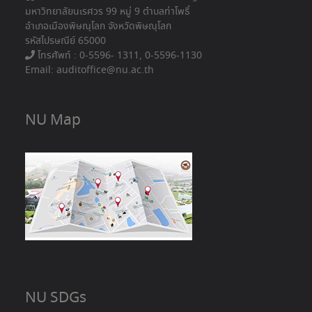
มหาวิทยาลัยนเรศวร 99 หมู่ 9 ตำบลท่าโพธิ์
อำเภอเมืองพิษณุโลก จังหวัดพิษณุโลก
รหัสไปรษณีย์ 65000
โทรศัพท์ : 0-5596- 1311, 0-5596-1130
Email: auditoffice@nu.ac.th
NU Map
NU SDGs